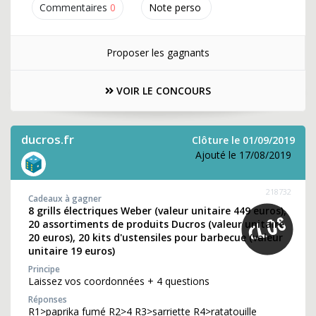
Commentaires
0
Note perso
Proposer les gagnants
VOIR LE CONCOURS
ducros.fr
Clôture le 01/09/2019
Ajouté le 17/08/2019
218732
Cadeaux à gagner
8 grills électriques Weber (valeur unitaire 449 euros),
20 assortiments de produits Ducros (valeur unitaire
20 euros), 20 kits d'ustensiles pour barbecue (valeur
unitaire 19 euros)
Principe
Laissez vos coordonnées + 4 questions
Réponses
R1>paprika fumé R2>4 R3>sarriette R4>ratatouille