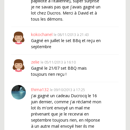
papillote à l'italienne), super surprise
je ne savais pas que j'avais gagné un
lot chez Ducros. Merci à David et à
tous les démons.
kokochanel
le 08/11/2013 à 21:43
Gagné en juillet le set BBq et reçu en
septembre
zelie
le 05/11/2013 à 16:10
Gagné le 21/07 set BBQ mais
toujours rien reçu !
thima132
le 09/10/2013 à 17:25
j'ai gagné un cadeau Ducrocq le 16
juin dernier, comme j'ai réclamé mon
lot ils m'ont envoyé un mail me
prévenant que je le recevrai en
septembre toujours rien, en réponse
à un autre mail envoyé hier ils me