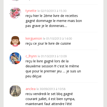
tynette
le 02/10/2013 à 15:30
reçu hier le 2ème livre de recettes
gagné dommage le meme mais bon
pas grave je le donnerais....
kerguenon
le 01/10/2013 à 14:00
reçu ce jour le livre de cuisine
c_lhynn
le 01/10/2013 à 13:09
reçu le livre gagné lors de la
deuxième session !!! c'est le même
que pour le premier jeu .... je suis un
peu déçue
anclea
le 30/09/2013 à 10:58
recu vendredi le set bbq gagné
courant juillet, il est bien sympa,
maintenant faut attendre l'été