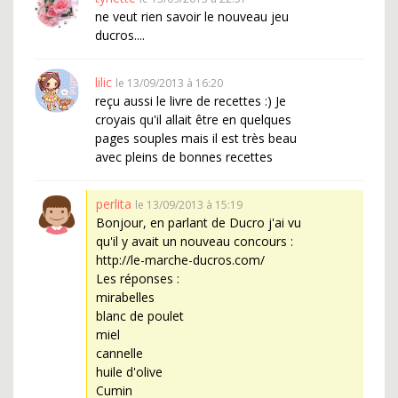
ne veut rien savoir le nouveau jeu
ducros....
lilic
le 13/09/2013 à 16:20
reçu aussi le livre de recettes :) Je
croyais qu'il allait être en quelques
pages souples mais il est très beau
avec pleins de bonnes recettes
perlita
le 13/09/2013 à 15:19
Bonjour, en parlant de Ducro j'ai vu
qu'il y avait un nouveau concours :
http://le-marche-ducros.com/
Les réponses :
mirabelles
blanc de poulet
miel
cannelle
huile d'olive
Cumin