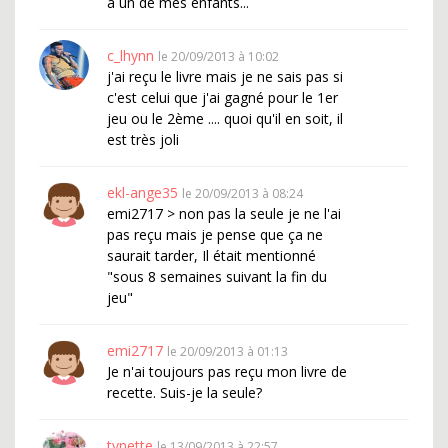
à un de mes enfants...
c_lhynn
le 20/09/2013 à 10:02
j'ai reçu le livre mais je ne sais pas si
c'est celui que j'ai gagné pour le 1er
jeu ou le 2ème .... quoi qu'il en soit, il
est très joli
ekl-ange35
le 20/09/2013 à 08:24
emi2717 > non pas la seule je ne l'ai
pas reçu mais je pense que ça ne
saurait tarder, Il était mentionné
"sous 8 semaines suivant la fin du
jeu"
emi2717
le 20/09/2013 à 01:13
Je n'ai toujours pas reçu mon livre de
recette. Suis-je la seule?
tynette
le 13/09/2013 à 22:57