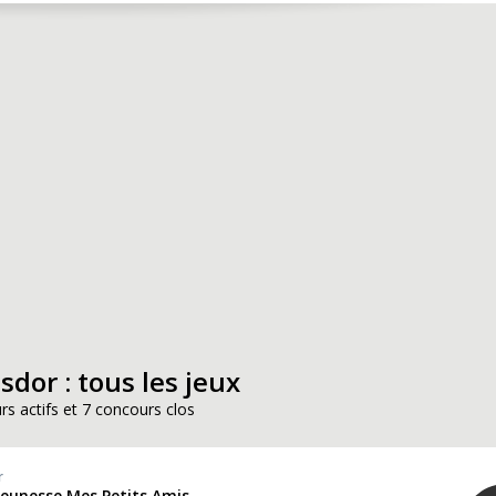
dor : tous les jeux
rs actifs et 7 concours clos
r
s jeunesse Mes Petits Amis