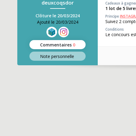
deuxcoqsdor
Cadeaux à gagne
1 lot de 5 livr
Clôture le 20/03/2024
Principe
INSTAG
Suivez 2 compte
Ajouté le 20/03/2024
Conditions
Le concours est
Commentaires
0
Note perso
nnelle