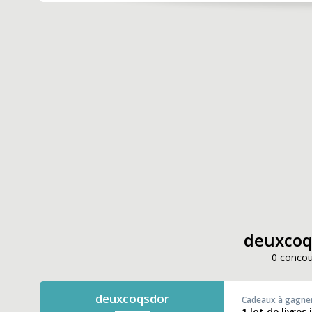
deuxcoqs
0 concou
deuxcoqsdor
Cadeaux à gagne
1 lot de livre