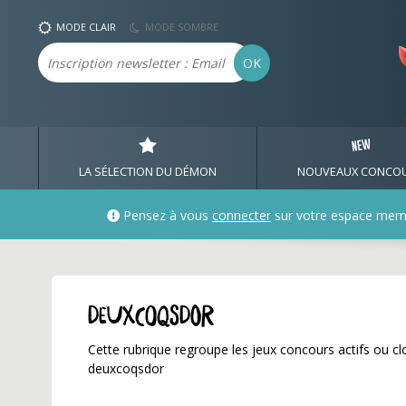
deuxcoqsdor ✅ Gagnez 
MODE CLAIR
MODE SOMBRE
Email
OK
LA SÉLECTION DU DÉMON
NOUVEAUX CONCO
Pensez à vous
connecter
sur votre espace mem
deuxcoqsdor
Cette rubrique regroupe les jeux concours actifs ou clo
deuxcoqsdor