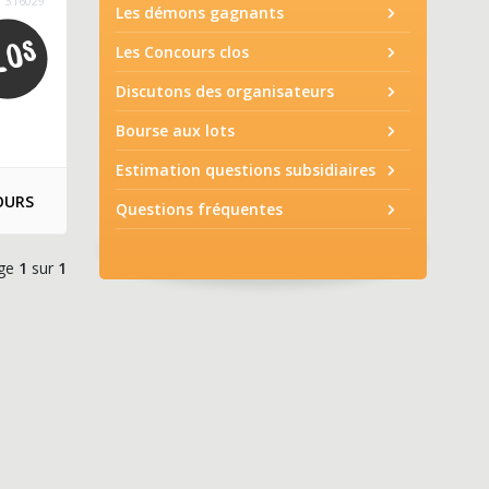
316029
Les démons gagnants
Les Concours clos
Discutons des organisateurs
Bourse aux lots
Estimation questions subsidiaires
OURS
Questions fréquentes
ge
1
sur
1