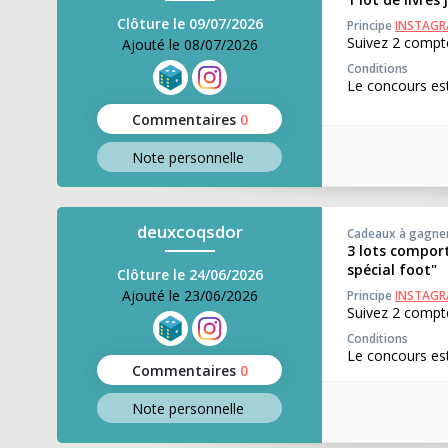
Clôture le 09/07/2026
Principe
INSTAG
Suivez 2 compte
Ajouté le 08/07/2026
Conditions
Le concours est
Commentaires
0
Note perso
nnelle
deuxcoqsdor
Cadeaux à gagne
3 lots comport
spécial foot"
Clôture le 24/06/2026
Ajouté le 23/06/2026
Principe
INSTAG
Suivez 2 compt
Conditions
Le concours est
Commentaires
0
Note perso
nnelle