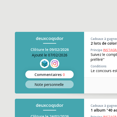
deuxcoqsdor
Cadeaux à gagne
2 lots de colo
Clôture le 09/02/2026
Principe
INSTAG
Suivez le comp
Ajouté le 07/02/2026
préféré"
Conditions
Le concours est
Commentaires
0
Note perso
nnelle
deuxcoqsdor
Cadeaux à gagne
1 album "40 ac
Clôture le 24/01/2026
Principe
INSTAG