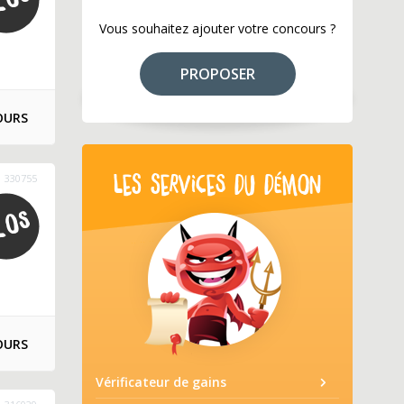
Vous souhaitez ajouter votre concours ?
PROPOSER
OURS
330755
LES SERVICES DU DÉMON
OURS
Vérificateur de gains