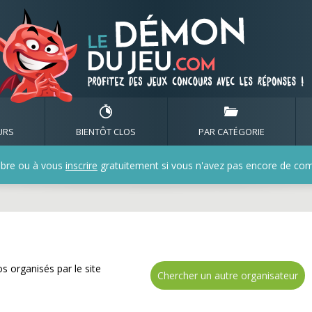
de nombreux cadeaux av
URS
BIENTÔT CLOS
PAR CATÉGORIE
bre ou à vous
inscrire
gratuitement si vous n'avez pas encore de compt
s organisés par le site
Chercher un autre organisateur