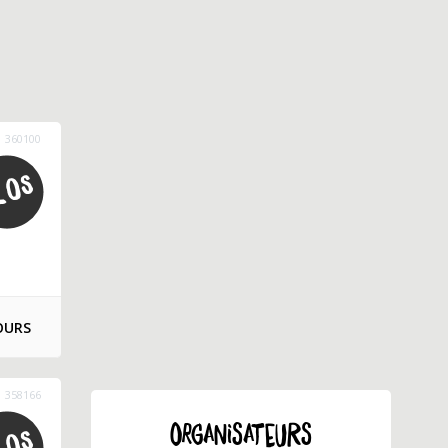
360100
OURS
358166
ORGANISATEURS