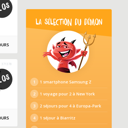
LA SÉLECTION DU DÉMON
OURS
371378
z
1
1 smartphone Samsung Z
z"
2
1 voyage pour 2 à New York
3
2 séjours pour 4 à Europa-Park
OURS
4
1 séjour à Biarritz