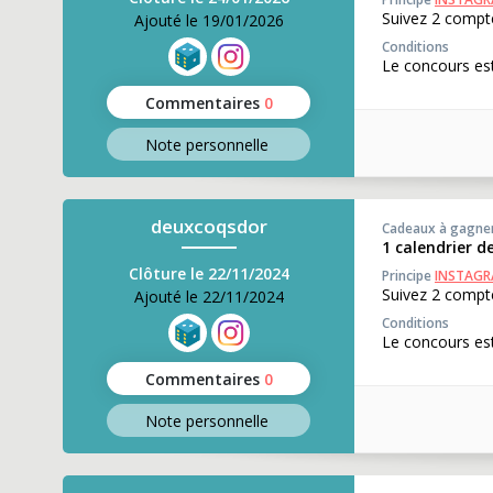
Suivez 2 compte
Ajouté le 19/01/2026
Conditions
Le concours est
Commentaires
0
Note perso
nnelle
deuxcoqsdor
Cadeaux à gagne
1 calendrier de
Clôture le 22/11/2024
Principe
INSTAG
Suivez 2 compte
Ajouté le 22/11/2024
Conditions
Le concours est
Commentaires
0
Note perso
nnelle