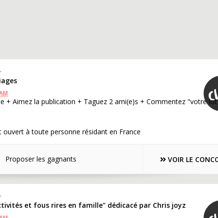
r
riages
RAM
te + Aimez la publication + Taguez 2 ami(e)s + Commentez "votre lot
 ouvert à toute personne résidant en France
Proposer les gagnants
VOIR LE CONC
r
tivités et fous rires en famille" dédicacé par Chris joyz
RAM