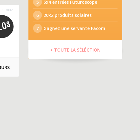
5
5x4 entrées Futuroscope
363802
6
20x2 produits solaires
7
Gagnez une servante Facom
> TOUTE LA SÉLÉCTION
OURS