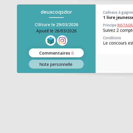
deuxcoqsdor
Cadeaux à gagne
1 livre jeunes
Clôture le 29/03/2026
Principe
INSTAG
Suivez 2 compte
Ajouté le 26/03/2026
Conditions
Le concours est
Commentaires
0
Note perso
nnelle