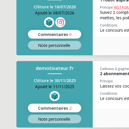
Clôture le 16/07/2026
Principe
INSTAG
Suivez 2 compt
Ajouté le 08/07/2026
miettes, les poi
Conditions
Le concours est
Commentaires
0
Note perso
nnelle
demotivateur.fr
Cadeaux à gagne
2 abonnements 
Clôture le 30/11/2025
Principe
Laissez vos co
Ajouté le 11/11/2025
Conditions
Le concours es
Commentaires
2
Note perso
nnelle