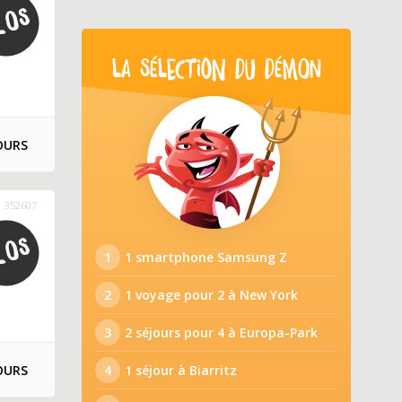
LA SÉLECTION DU DÉMON
OURS
352607
1
1 smartphone Samsung Z
2
1 voyage pour 2 à New York
3
2 séjours pour 4 à Europa-Park
OURS
4
1 séjour à Biarritz