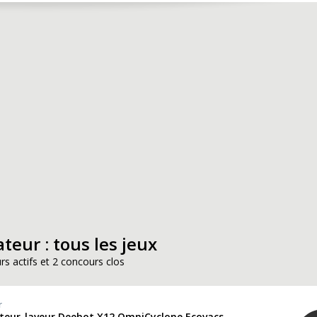
teur : tous les jeux
rs actifs et 2 concours clos
r
ateur-laveur Deebot X12 OmniCyclone Ecovacs