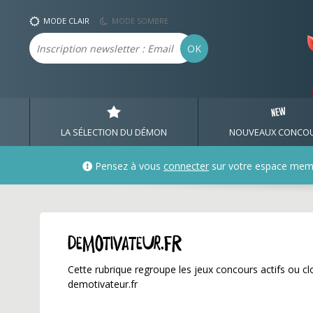
demotivateur.fr ✅ Gagn
MODE CLAIR
MODE SOMBRE
Email
OK
LA SÉLECTION DU DÉMON
NOUVEAUX CONCO
Pensez à vous
connecter
sur votre espace mem
demotivateur.fr
Cette rubrique regroupe les jeux concours actifs ou clo
demotivateur.fr