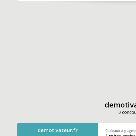
demotiva
0 concou
demotivateur.fr
Cadeaux à gagne
1 robot aspir