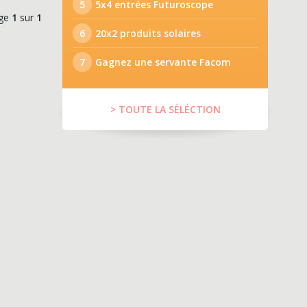
5
5x4 entrées Futuroscope
ge
1
sur
1
6
20x2 produits solaires
7
Gagnez une servante Facom
> TOUTE LA SÉLÉCTION