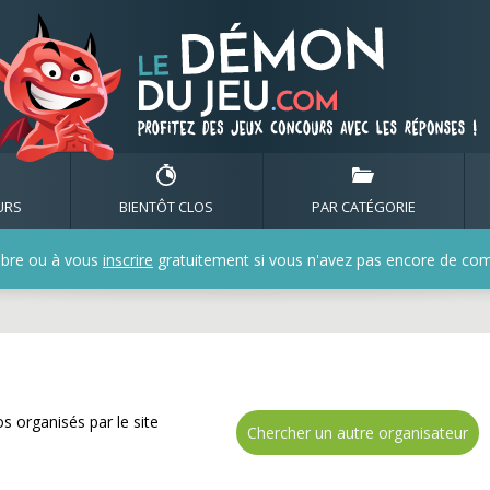
ez de nombreux cadeaux 
URS
BIENTÔT CLOS
PAR CATÉGORIE
bre ou à vous
inscrire
gratuitement si vous n'avez pas encore de compt
s organisés par le site
Chercher un autre organisateur