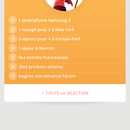
1
1 smartphone Samsung Z
2
1 voyage pour 2 à New York
3
2 séjours pour 4 à Europa-Park
4
1 séjour à Biarritz
5
5x4 entrées Futuroscope
6
20x2 produits solaires
7
Gagnez une servante Facom
> TOUTE LA SÉLÉCTION