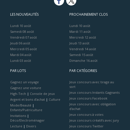
LES NOUVEAUTÉS
PROCHAINEMENT CLOS
Lundi 10 août
Lundi 10 août
Samedi 08 août
Mardi 11 août
Vendredi 07 août
Mercredi 12 août
Jeudi 06 août
Jeudi 13 août
Mercredi 05 août
Vendredi 14 août
Mardi 04 août
Samedi 15 août
Lundi 03 août
Dimanche 16 août
PAR LOTS
PAR CATÉGORIES
Gagnez un voyage
Jeux concours avec tirage au
sort
Gagnez une voiture
Jeux concours Instants Gagnants
High-Tech
|
Console de jeux
Jeux concours Facebook
Argent et bons d’achat
|
Culture
Jeux concours avec obligation
Mode/Beauté
|
d'achat
Enfants/Puériculture
Jeux concours à votes
Invitations
|
Déco/Electroménager
Jeux concours créatifs avec jury
Lecture
|
Divers
Jeux concours Twitter