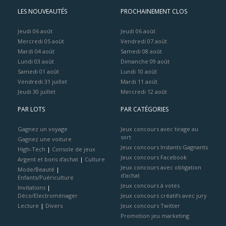
LES NOUVEAUTÉS
PROCHAINEMENT CLOS
Jeudi 06 août
Jeudi 06 août
Mercredi 05 août
Vendredi 07 août
Mardi 04 août
Samedi 08 août
Lundi 03 août
Dimanche 09 août
Samedi 01 août
Lundi 10 août
Vendredi 31 juillet
Mardi 11 août
Jeudi 30 juillet
Mercredi 12 août
PAR LOTS
PAR CATÉGORIES
Gagnez un voyage
Jeux concours avec tirage au
sort
Gagnez une voiture
Jeux concours Instants Gagnants
High-Tech
|
Console de jeux
Jeux concours Facebook
Argent et bons d’achat
|
Culture
Jeux concours avec obligation
Mode/Beauté
|
d'achat
Enfants/Puériculture
Jeux concours à votes
Invitations
|
Déco/Electroménager
Jeux concours créatifs avec jury
Lecture
|
Divers
Jeux concours Twitter
Promotion jeu marketing