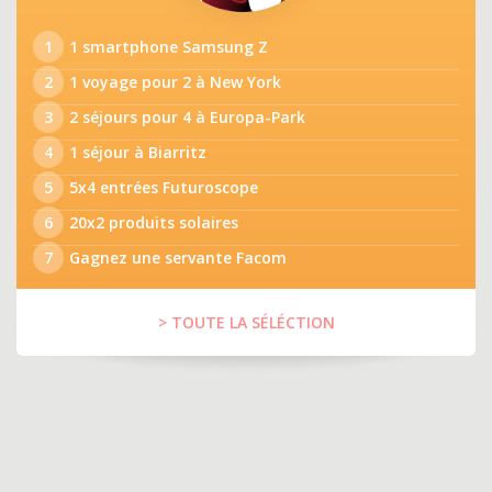
1
1 smartphone Samsung Z
2
1 voyage pour 2 à New York
3
2 séjours pour 4 à Europa-Park
4
1 séjour à Biarritz
5
5x4 entrées Futuroscope
6
20x2 produits solaires
7
Gagnez une servante Facom
> TOUTE LA SÉLÉCTION