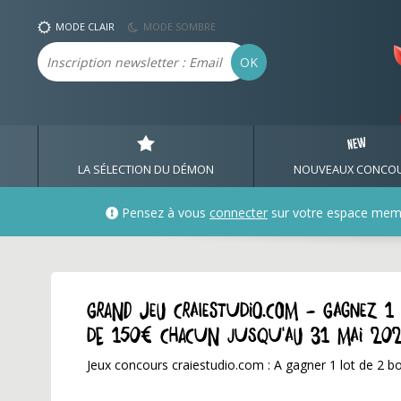
MODE CLAIR
MODE SOMBRE
Email
OK
LA SÉLECTION DU DÉMON
NOUVEAUX CONCO
Pensez à vous
connecter
sur votre espace mem
GRAND JEU craiestudio.com - Gagnez 1 
de 150€ chacun jusqu'au 31 mai 20
Jeux concours craiestudio.com : A gagner 1 lot de 2 b