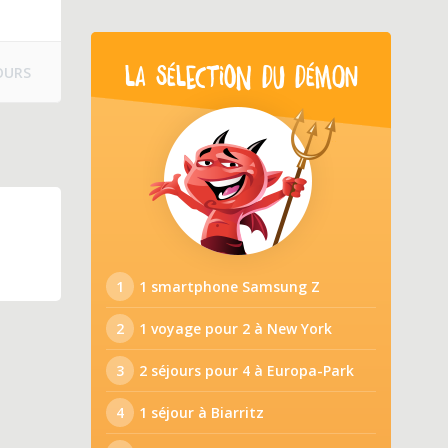
OURS
LA SÉLECTION DU DÉMON
1
1 smartphone Samsung Z
2
1 voyage pour 2 à New York
3
2 séjours pour 4 à Europa-Park
4
1 séjour à Biarritz