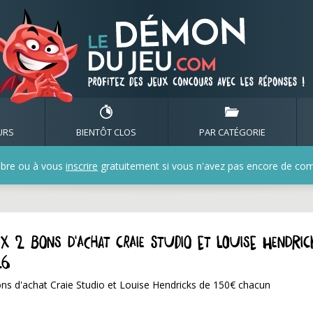
URS
BIENTÔT CLOS
PAR CATÉGORIE
bre ou à vous
inscrire
gratuitement si vous n'avez pas encore de compt
x 2 bons d'achat Craie Studio et Louise Hendric
26
ons d'achat Craie Studio et Louise Hendricks de 150€ chacun