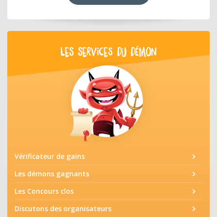
LES SERVICES DU DÉMON
Vérificateur de gains
Les démons gagnants
Les Concours clos
Discutons des organisateurs