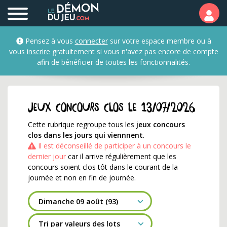
Jeux concours qui se te
Pensez à vous
connecter
sur votre espace membre ou à
vous
inscrire
gratuitement si vous n'avez pas encore de compte
afin de bénéficier de toutes les fonctionnalités.
Jeux concours clos le 13/07/2026
Cette rubrique regroupe tous les
jeux concours
clos dans les jours qui viennnent
.
Il est déconseillé de participer à un concours le
dernier jour
car il arrive régulièrement que les
concours soient clos tôt dans le courant de la
journée et non en fin de journée.