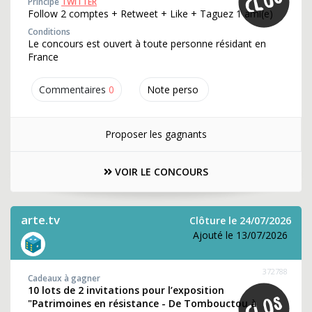
Principe
TWITTER
Follow 2 comptes + Retweet + Like + Taguez 1 ami(e)
Conditions
Le concours est ouvert à toute personne résidant en
France
Commentaires
0
Note perso
Proposer les gagnants
VOIR LE CONCOURS
arte.tv
Clôture le 24/07/2026
Ajouté le 13/07/2026
372788
Cadeaux à gagner
10 lots de 2 invitations pour l’exposition
"Patrimoines en résistance - De Tombouctou à