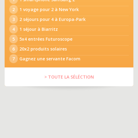
2
1 voyage pour 2 à New York
3
2 séjours pour 4 à Europa-Park
4
1 séjour à Biarritz
5
5x4 entrées Futuroscope
6
20x2 produits solaires
7
Gagnez une servante Facom
> TOUTE LA SÉLÉCTION