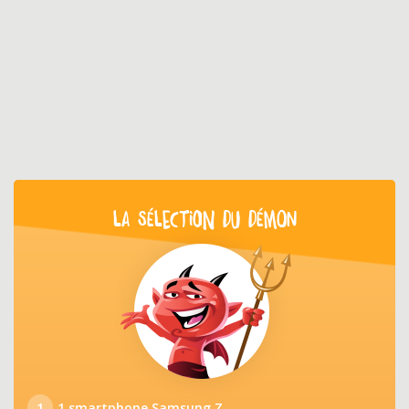
LA SÉLECTION DU DÉMON
1
1 smartphone Samsung Z