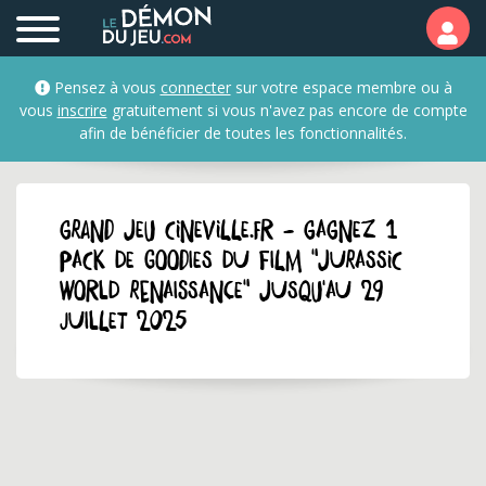
Pensez à vous
connecter
sur votre espace membre ou à
vous
inscrire
gratuitement si vous n'avez pas encore de compte
afin de bénéficier de toutes les fonctionnalités.
GRAND JEU cineville.fr - Gagnez 1
pack de goodies du film "Jurassic
World Renaissance" jusqu'au 29
juillet 2025