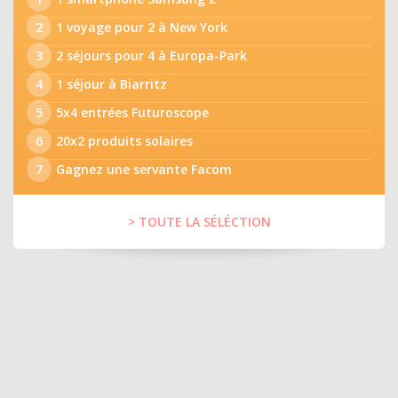
2
1 voyage pour 2 à New York
3
2 séjours pour 4 à Europa-Park
4
1 séjour à Biarritz
5
5x4 entrées Futuroscope
6
20x2 produits solaires
7
Gagnez une servante Facom
> TOUTE LA SÉLÉCTION