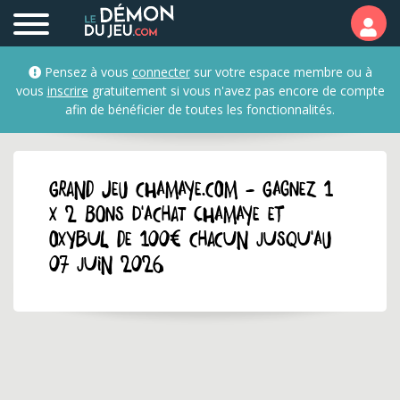
Pensez à vous
connecter
sur votre espace membre ou à
vous
inscrire
gratuitement si vous n'avez pas encore de compte
afin de bénéficier de toutes les fonctionnalités.
GRAND JEU chamaye.com - Gagnez 1
x 2 bons d'achat Chamaye et
Oxybul de 100€ chacun jusqu'au
07 juin 2026