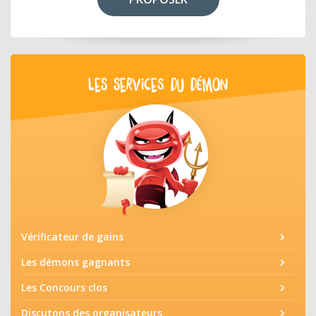
LES SERVICES DU DÉMON
Vérificateur de gains
Les démons gagnants
Les Concours clos
Discutons des organisateurs