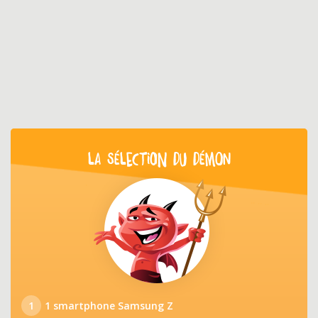
LA SÉLECTION DU DÉMON
1
1 smartphone Samsung Z