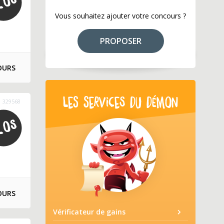
Vous souhaitez ajouter votre concours ?
PROPOSER
OURS
LES SERVICES DU DÉMON
329568
OURS
Vérificateur de gains