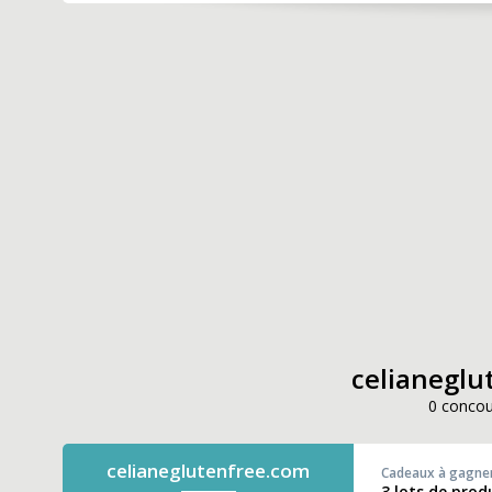
celianeglut
0 concou
celianeglutenfree.com
Cadeaux à gagne
3 lots de prod