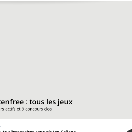
enfree : tous les jeux
rs actifs et 9 concours clos
r
uits alimentaires sans gluten Celiane