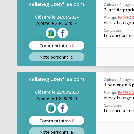
celianeglutenfree.com
Cadeaux à gagne
3 lots de prod
Clôture le 24/05/2024
Principe
FACEBO
Aimez la page +
Ajouté le 23/05/2024
Conditions
Le concours est
Commentaires
0
Note perso
nnelle
celianeglutenfree.com
Cadeaux à gagne
1 panier de 6 
Clôture le 22/09/2023
Principe
FACEBO
Aimez la page +
Ajouté le 18/09/2023
Conditions
Le concours est
Commentaires
0
Note perso
nnelle