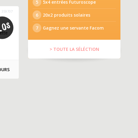
5
5x4 entrées Futuroscope
359707
6
20x2 produits solaires
7
Gagnez une servante Facom
ette
> TOUTE LA SÉLÉCTION
OURS