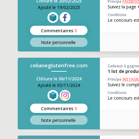
Clôture le 20/02/2025
Principe
FACEBO
Suivez la page 
Ajouté le 19/02/2025
Conditions
Le concours est
Commentaires
0
Note perso
nnelle
celianeglutenfree.com
Cadeaux à gagne
1 lot de produ
Clôture le 06/11/2024
Principe
INSTAG
Suivez le compt
Ajouté le 05/11/2024
Conditions
Le concours est
Commentaires
0
Note perso
nnelle