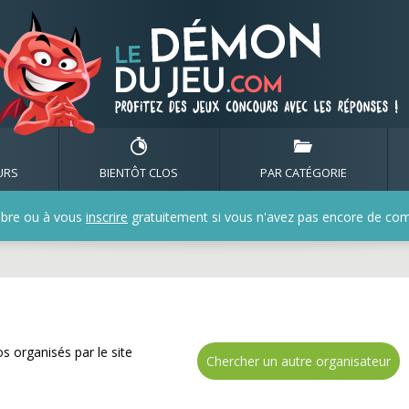
 Gagnez de nombreux ca
URS
BIENTÔT CLOS
PAR CATÉGORIE
bre ou à vous
inscrire
gratuitement si vous n'avez pas encore de compt
s organisés par le site
Chercher un autre organisateur