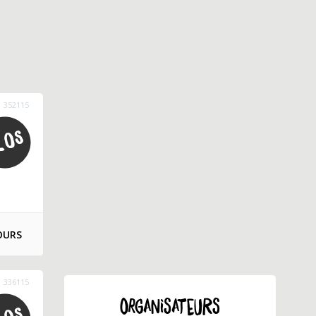
352115
OURS
336115
ORGANISATEURS