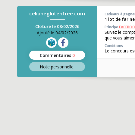
celianeglutenfree.com
Cadeaux à gagne
1 lot de farin
Clôture le 08/02/2026
Principe
FACEBO
Suivez le comp
Ajouté le 04/02/2026
que vous aimeri
Conditions
Le concours est
Commentaires
0
Note perso
nnelle