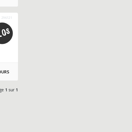
296121
OURS
ge
1
sur
1