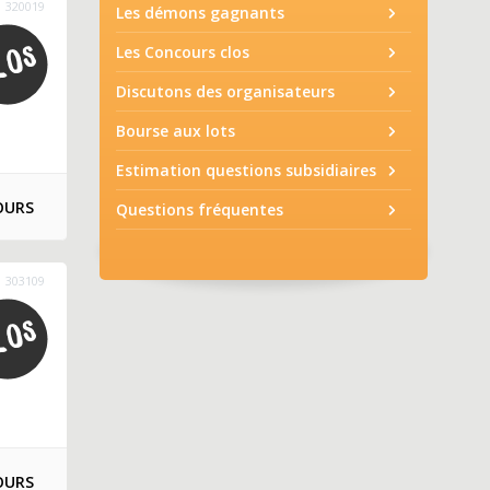
320019
Les démons gagnants
Les Concours clos
Discutons des organisateurs
Bourse aux lots
Estimation questions subsidiaires
OURS
Questions fréquentes
303109
OURS