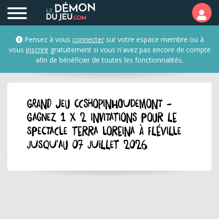
Pensez à vous
connecter
sur votre espace membre ou à
vous
inscrire
gratuitement si vous n'avez pas encore de compte
afin de bénéficier de toutes les fonctionnalités.
GRAND JEU CCShopinHoudemont -
Gagnez 1 x 2 invitations pour le
spectacle Terra Loreina à Fléville
jusqu'au 07 juillet 2026