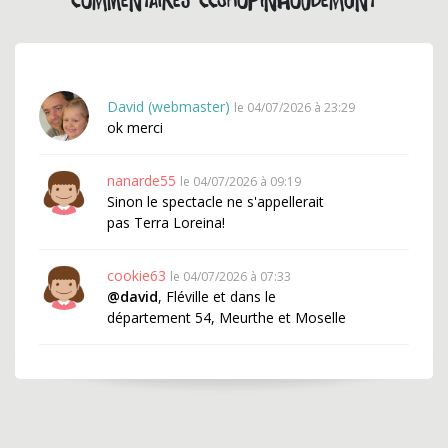
Commentaires CCShopinHoudemont
David (webmaster)
le 04/07/2026 à 23:29
ok merci
nanarde55
le 04/07/2026 à 09:19
Sinon le spectacle ne s'appellerait
pas Terra Loreina!
cookie63
le 04/07/2026 à 07:33
@david
, Fléville et dans le
département 54, Meurthe et Moselle