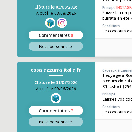
Clôture le 03/08/2026
Principe
INSTAG
Suivez le comp
Ajouté le 03/08/2026
burrata en été 
Conditions
Le concours est
Commentaires
0
Note perso
nnelle
casa-azzurra-italia.fr
Cadeaux à gagne
1 voyage à Ro
3 cours de cui
Clôture le 31/07/2026
30 t-shirt (25€
Ajouté le 09/06/2026
Principe
Laissez vos co
Conditions
Commentaires
7
Le concours est
Note perso
nnelle