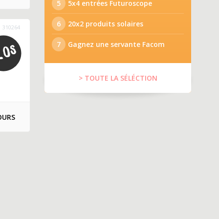
5
5x4 entrées Futuroscope
6
20x2 produits solaires
310264
7
Gagnez une servante Facom
> TOUTE LA SÉLÉCTION
OURS