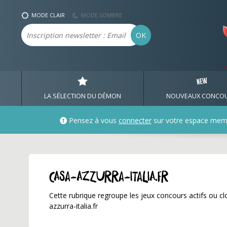
casa-azzurra-italia.fr 
MODE CLAIR
MODE SOMBRE
Email
OK
LA SÉLECTION DU DÉMON
NOUVEAUX CONCO
Pensez à vous
connecter
sur votre espace mem
casa-azzurra-italia.fr
Cette rubrique regroupe les jeux concours actifs ou clo
azzurra-italia.fr