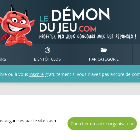
✅ Gagnez de nombreux cad
URS
BIENTÔT CLOS
PAR CATÉGORIE
bre ou à vous
inscrire
gratuitement si vous n'avez pas encore de compt
s organisés par le site casa-
Chercher un autre organisateur