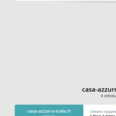
casa-azzurra
0 concou
casa-azzurra-italia.fr
Cadeaux à gagne
1 four à pizza