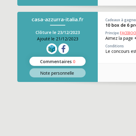
casa-azzurra-italia.fr
Cadeaux à gagne
10 box de 6 p
Clôture le 23/12/2023
Principe
FACEBO
Aimez la page +
Ajouté le 21/12/2023
Conditions
Le concours est
Commentaires
0
Note perso
nnelle