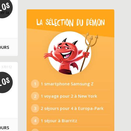
er la
LA SÉLECTION DU DÉMON
OURS
370112
1
1 smartphone Samsung Z
2
1 voyage pour 2 à New York
3
2 séjours pour 4 à Europa-Park
4
1 séjour à Biarritz
OURS