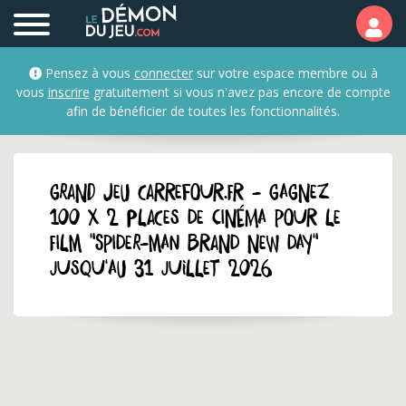
Pensez à vous
connecter
sur votre espace membre ou à
vous
inscrire
gratuitement si vous n'avez pas encore de compte
afin de bénéficier de toutes les fonctionnalités.
GRAND JEU carrefour.fr - Gagnez
100 x 2 places de cinéma pour le
film "Spider-Man Brand New Day"
jusqu'au 31 juillet 2026