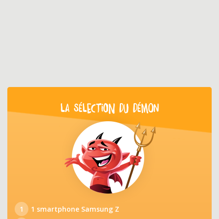
LA SÉLECTION DU DÉMON
1
1 smartphone Samsung Z