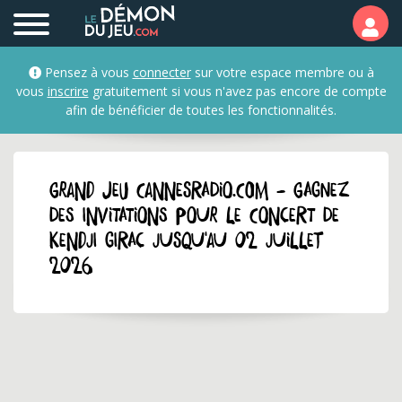
Pensez à vous
connecter
sur votre espace membre ou à
vous
inscrire
gratuitement si vous n'avez pas encore de compte
afin de bénéficier de toutes les fonctionnalités.
GRAND JEU cannesradio.com - Gagnez
des invitations pour le concert de
Kendji Girac jusqu'au 02 juillet
2026