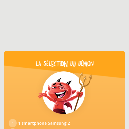
LA SÉLECTION DU DÉMON
1
1 smartphone Samsung Z