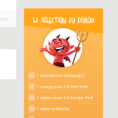
OURS
LA SÉLECTION DU DÉMON
1
1 smartphone Samsung Z
2
1 voyage pour 2 à New York
3
2 séjours pour 4 à Europa-Park
4
1 séjour à Biarritz