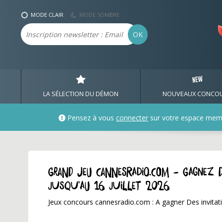
MODE CLAIR
MODE SOMBRE
Email
OK
LA SÉLECTION DU DÉMON
NOUVEAUX CONCO
Pensez à vous
connecter
sur votre espace mem
GRAND JEU cannesradio.com - Gagnez d
jusqu'au 16 juillet 2026
Jeux concours cannesradio.com : A gagner Des invitation