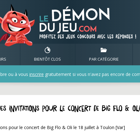
URS
BIENTÔT CLOS
PAR CATÉGORIE
bre ou à vous
inscrire
gratuitement si vous n'avez pas encore de compt
es invitations pour le concert de Big Flo & Oli
s pour le concert de Big Flo & Oli le 18 juillet à Toulon [Var]