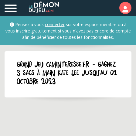
Pensez à vous
connecter
sur votre espace membre ou à
vous
inscrire
gratuitement si vous n'avez pas encore de compte
afin de bénéficier de toutes les fonctionnalités.
GRAND JEU caminteresse.fr - Gagnez
3 sacs à main Kate Lee jusqu'au 01
octobre 2023