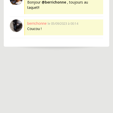
Bonjour
@berrichonne
, toujours au
taquet!!
berrichonne
le 05/09/2023 à 00:14
Coucou !