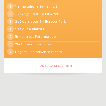
1
1 smartphone Samsung Z
2
1 voyage pour 2 à New York
3
2 séjours pour 4 à Europa-Park
4
1 séjour à Biarritz
5
5x4 entrées Futuroscope
6
20x2 produits solaires
7
Gagnez une servante Facom
> TOUTE LA SÉLÉCTION