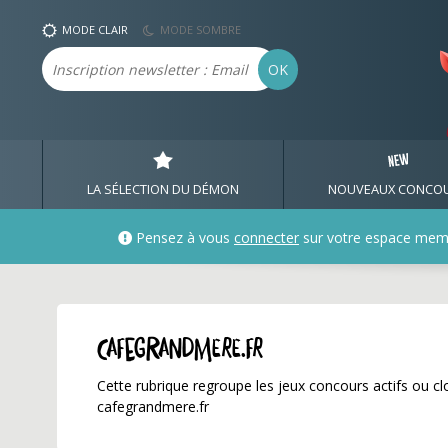
cafegrandmere.fr ✅ Gag
MODE CLAIR
MODE SOMBRE
Email
OK
LA SÉLECTION DU DÉMON
NOUVEAUX CONCO
Pensez à vous
connecter
sur votre espace mem
cafegrandmere.fr
Cette rubrique regroupe les jeux concours actifs ou clo
cafegrandmere.fr