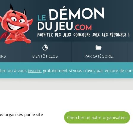
nez de nombreux cadeau
URS
BIENTÔT CLOS
PAR CATÉGORIE
bre ou à vous
inscrire
gratuitement si vous n'avez pas encore de compt
s organisés par le site
Chercher un autre organisateur