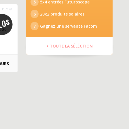
5
5x4 entrées Futuroscope
117678
6
20x2 produits solaires
7
Gagnez une servante Facom
s 20
> TOUTE LA SÉLÉCTION
OURS