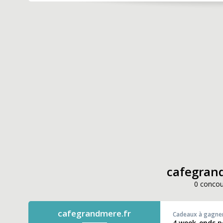
cafegrand
0 concou
cafegrandmere.fr
Cadeaux à gagne
4 week-ends p