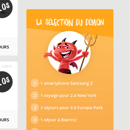
 ne
LA SÉLECTION DU DÉMON
OURS
268879
1
1 smartphone Samsung Z
2
1 voyage pour 2 à New York
3
2 séjours pour 4 à Europa-Park
OURS
4
1 séjour à Biarritz