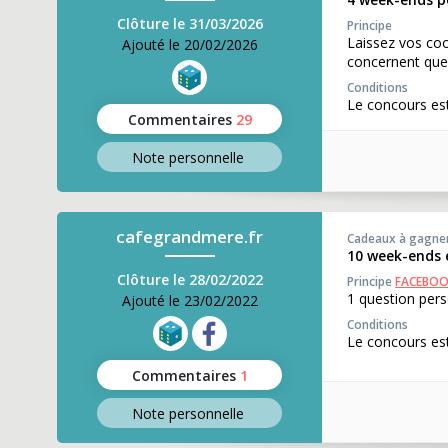
Clôture le 31/03/2026
Principe
Laissez vos coo
Ajouté le 20/02/2026
concernent que
Conditions
Le concours est
Commentaires
29
Note perso
nnelle
cafegrandmere.fr
Cadeaux à gagne
10 week-ends e
Clôture le 28/02/2022
Principe
FACEBO
1 question pers
Ajouté le 23/02/2022
Conditions
Le concours es
Commentaires
1
Note perso
nnelle