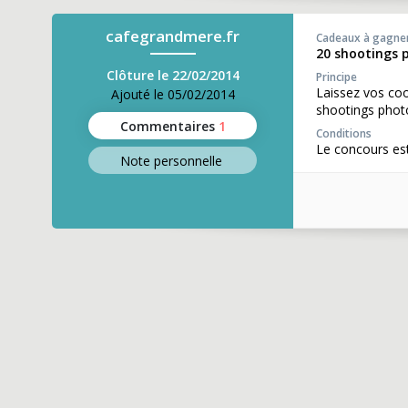
cafegrandmere.fr
Cadeaux à gagne
20 shootings p
Clôture le 22/02/2014
Principe
Laissez vos coo
Ajouté le 05/02/2014
shootings phot
Commentaires
1
Conditions
Le concours es
Note perso
nnelle