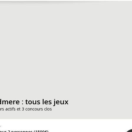
mere : tous les jeux
rs actifs et 3 concours clos
r
our 2 personnes (1500€)