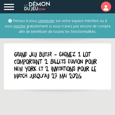
Pensez à vous
connecter
sur votre espace membre ou à
vous
inscrire
gratuitement si vous n'avez pas encore de compte
afin de bénéficier de toutes les fonctionnalités.
GRAND JEU but.fr - Gagnez 1 lot
comportant 2 billets d'avion pour
New York et 2 invitations pour le
match jusqu'au 27 mai 2026