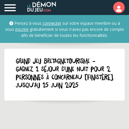
Pensez à vous
connecter
sur votre espace membre ou à
vous
inscrire
gratuitement si vous n'avez pas encore de compte
afin de bénéficier de toutes les fonctionnalités.
GRAND JEU bretagnetourisme -
Gagnez 1 séjour d'une nuit pour 2
personnes à Concarneau [Finistère]
jusqu'au 15 juin 2025