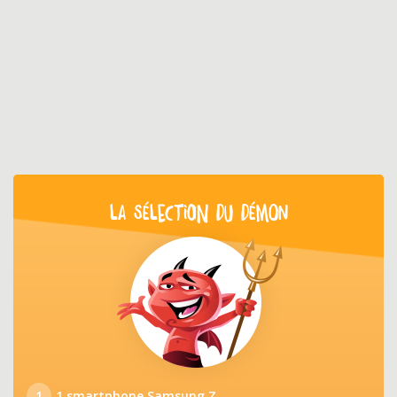
LA SÉLECTION DU DÉMON
1
1 smartphone Samsung Z