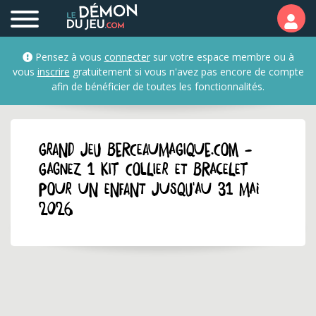
Pensez à vous
connecter
sur votre espace membre ou à
vous
inscrire
gratuitement si vous n'avez pas encore de compte
afin de bénéficier de toutes les fonctionnalités.
GRAND JEU berceaumagique.com -
Gagnez 1 kit collier et bracelet
pour un enfant jusqu'au 31 mai
2026