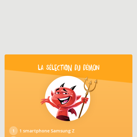
LA SÉLECTION DU DÉMON
1
1 smartphone Samsung Z