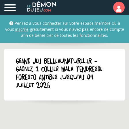
Pensez à vous
connecter
sur votre espace membre ou à
vous
inscrire
gratuitement si vous n'avez pas encore de compte
afin de bénéficier de toutes les fonctionnalités.
GRAND JEU belleaunaturel.fr -
Gagnez 1 collier Mala Tendresse
Foresto Antibes jusqu'au 04
juillet 2026