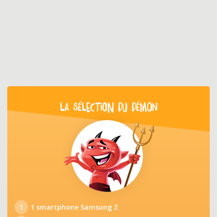
LA SÉLECTION DU DÉMON
1
1 smartphone Samsung Z