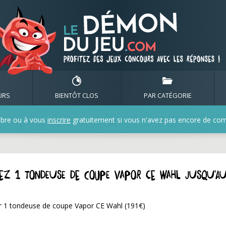
URS
BIENTÔT CLOS
PAR CATÉGORIE
bre ou à vous
inscrire
gratuitement si vous n'avez pas encore de compt
ez 1 tondeuse de coupe Vapor CE Wahl jusqu'a
r 1 tondeuse de coupe Vapor CE Wahl (191€)