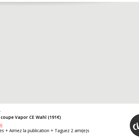
r
 coupe Vapor CE Wahl (191€)
OK
s + Aimez la publication + Taguez 2 ami(e)s