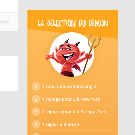
OURS
LA SÉLECTION DU DÉMON
1
1 smartphone Samsung Z
2
1 voyage pour 2 à New York
3
2 séjours pour 4 à Europa-Park
4
1 séjour à Biarritz