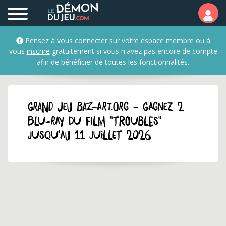
Pensez à vous
connecter
sur votre espace membre ou à
vous
inscrire
gratuitement si vous n'avez pas encore de compte
afin de bénéficier de toutes les fonctionnalités.
GRAND JEU baz-art.org - Gagnez 2
Blu-Ray du film "Troubles"
jusqu'au 11 juillet 2026