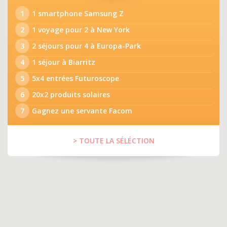
1
1 smartphone Samsung Z
2
1 voyage pour 2 à New York
3
2 séjours pour 4 à Europa-Park
4
1 séjour à Biarritz
5
5x4 entrées Futuroscope
6
20x2 produits solaires
7
Gagnez une servante Facom
> TOUTE LA SÉLÉCTION