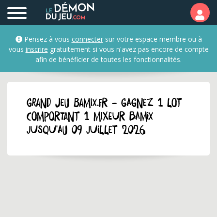
Pensez à vous
connecter
sur votre espace membre ou à
vous
inscrire
gratuitement si vous n'avez pas encore de compte
afin de bénéficier de toutes les fonctionnalités.
GRAND JEU bamix.fr - Gagnez 1 lot
comportant 1 mixeur Bamix
jusqu'au 09 juillet 2026