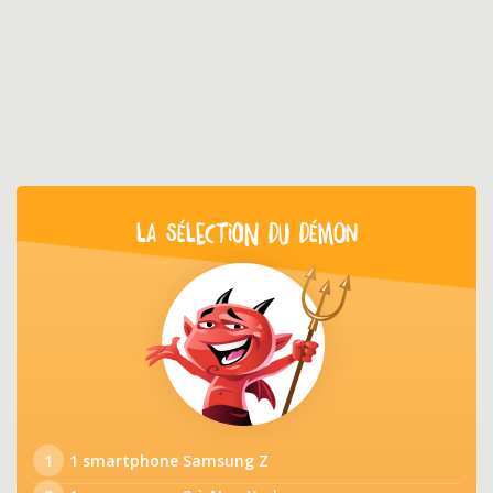
LA SÉLECTION DU DÉMON
1
1 smartphone Samsung Z