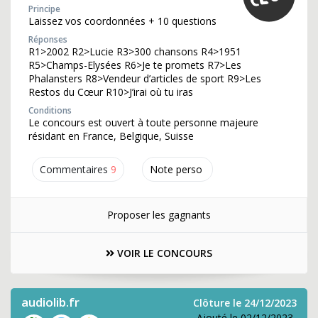
Principe
Laissez vos coordonnées + 10 questions
Réponses
R1>2002 R2>Lucie R3>300 chansons R4>1951
R5>Champs-Elysées R6>Je te promets R7>Les
Phalansters R8>Vendeur d’articles de sport R9>Les
Restos du Cœur R10>J’irai où tu iras
Conditions
Le concours est ouvert à toute personne majeure
résidant en France, Belgique, Suisse
Commentaires
9
Note perso
Proposer les gagnants
VOIR LE CONCOURS
audiolib.fr
Clôture le 24/12/2023
Ajouté le 02/12/2023