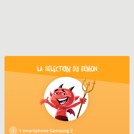
LA SÉLECTION DU DÉMON
1
1 smartphone Samsung Z