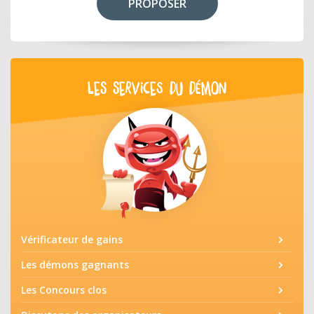
PROPOSER
LES SERVICES DU DÉMON
Vérificateur de gains
Les démons gagnants
Les Concours clos