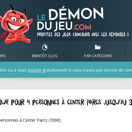
URS
BIENTÔT CLOS
PAR CATÉGORIE
bre ou à vous
inscrire
gratuitement si vous n'avez pas encore de compt
our pour 4 personnes à Center Parcs jusqu'au 
personnes à Center Parcs (700€)