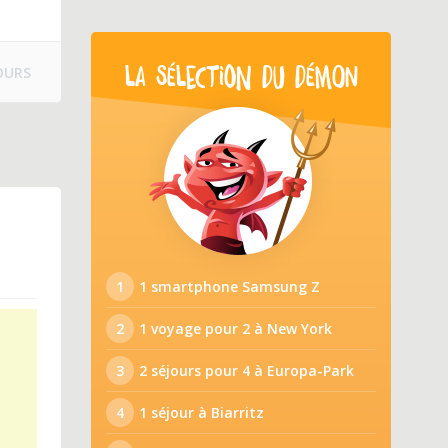
OURS
LA SÉLECTION DU DÉMON
1
1 smartphone Samsung Z
2
1 voyage pour 2 à New York
3
2 séjours pour 4 à Europa-Park
4
1 séjour à Biarritz