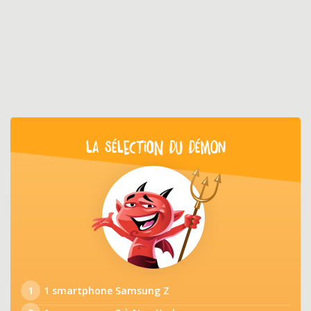
LA SÉLECTION DU DÉMON
1
1 smartphone Samsung Z