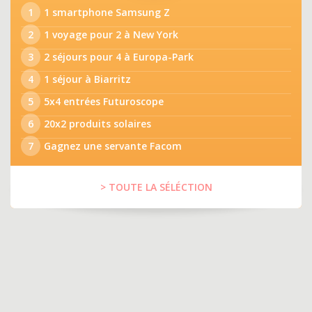
1
1 smartphone Samsung Z
2
1 voyage pour 2 à New York
3
2 séjours pour 4 à Europa-Park
4
1 séjour à Biarritz
5
5x4 entrées Futuroscope
6
20x2 produits solaires
7
Gagnez une servante Facom
> TOUTE LA SÉLÉCTION