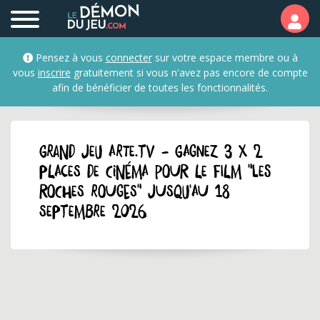
Pensez à vous
connecter
sur votre espace membre ou à
vous
inscrire
gratuitement si vous n'avez pas encore de compte
afin de bénéficier de toutes les fonctionnalités.
GRAND JEU arte.tv - Gagnez 3 x 2
places de cinéma pour le film "Les
roches rouges" jusqu'au 18
septembre 2026