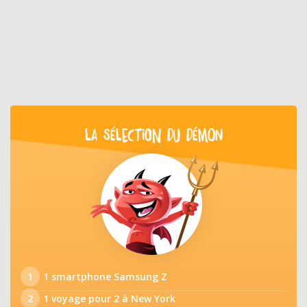
LA SÉLECTION DU DÉMON
1
1 smartphone Samsung Z
2
1 voyage pour 2 à New York