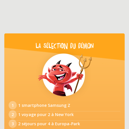
LA SÉLECTION DU DÉMON
1
1 smartphone Samsung Z
2
1 voyage pour 2 à New York
3
2 séjours pour 4 à Europa-Park