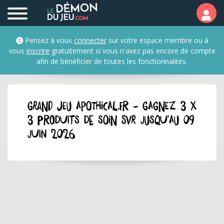
Pensez à vous
connecter
sur votre espace membre ou à
vous
inscrire
gratuitement si vous n'avez pas encore de compte
afin de bénéficier de toutes les fonctionnalités.
GRAND JEU apothical.fr - Gagnez 3 x
3 produits de soin SVR jusqu'au 09
juin 2026