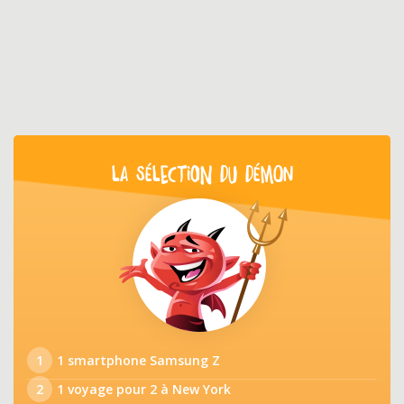
LA SÉLECTION DU DÉMON
1
1 smartphone Samsung Z
2
1 voyage pour 2 à New York