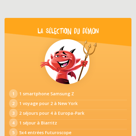
LA SÉLECTION DU DÉMON
1
1 smartphone Samsung Z
2
1 voyage pour 2 à New York
3
2 séjours pour 4 à Europa-Park
4
1 séjour à Biarritz
5
5x4 entrées Futuroscope