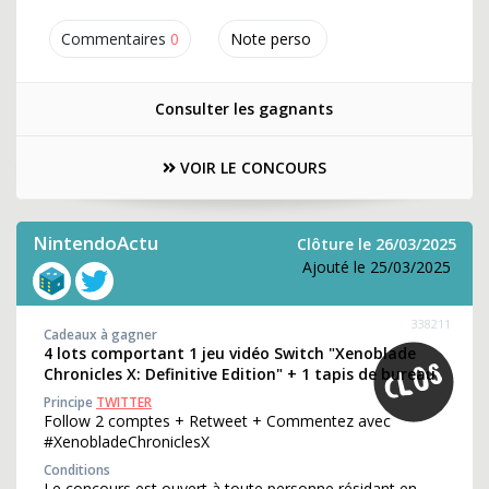
Commentaires
0
Note perso
Consulter les gagnants
VOIR LE CONCOURS
NintendoActu
Clôture le 26/03/2025
Ajouté le 25/03/2025
338211
Cadeaux à gagner
4 lots comportant 1 jeu vidéo Switch "Xenoblade
Chronicles X: Definitive Edition" + 1 tapis de bureau
Principe
TWITTER
Follow 2 comptes + Retweet + Commentez avec
#XenobladeChroniclesX
Conditions
Le concours est ouvert à toute personne résidant en