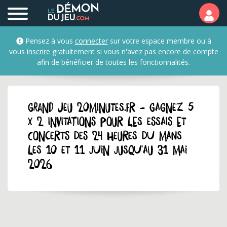
Pensez à vous
connecter
sur votre espace membre ou à
vous
inscrire
gratuitement si vous n'avez pas encore de compte
afin de bénéficier de toutes les fonctionnalités.
GRAND JEU 20minutes.fr - Gagnez 5
x 2 invitations pour les essais et
concerts des 24 Heures du Mans
les 10 et 11 juin jusqu'au 31 mai
2026