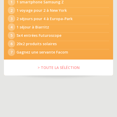
1
1 smartphone Samsung Z
2
1 voyage pour 2 à New York
3
2 séjours pour 4 à Europa-Park
4
1 séjour à Biarritz
5
5x4 entrées Futuroscope
6
20x2 produits solaires
7
Gagnez une servante Facom
> TOUTE LA SÉLÉCTION