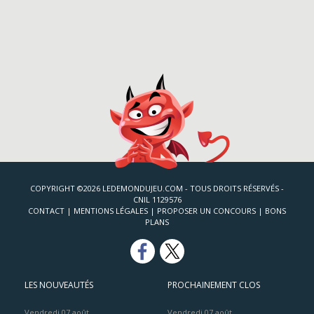
COPYRIGHT ©2026 LEDEMONDUJEU.COM - TOUS DROITS RÉSERVÉS -
CNIL 1129576
CONTACT
|
MENTIONS LÉGALES
|
PROPOSER UN CONCOURS
|
BONS
PLANS
LES NOUVEAUTÉS
PROCHAINEMENT CLOS
Vendredi 07 août
Vendredi 07 août