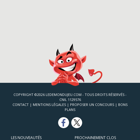
COPYRIGHT ©2026 LEDEMONDUJEU.COM - TOUS DROITS RÉSERVÉS -
CNIL 1129576
CONTACT
|
MENTIONS LÉGALES
|
PROPOSER UN CONCOURS
|
BONS
PLANS
LES NOUVEAUTÉS
PROCHAINEMENT CLOS