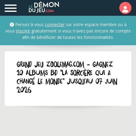
Pensez à vous
connecter
sur votre espace membre ou à
vous
inscrire
gratuitement si vous n'avez pas encore de compte
afin de bénéficier de toutes les fonctionnalités.
GRAND JEU zoolemag.com - Gagnez
10 albums BD "La sorcière qui a
changé le monde" jusqu'au 07 juin
2026