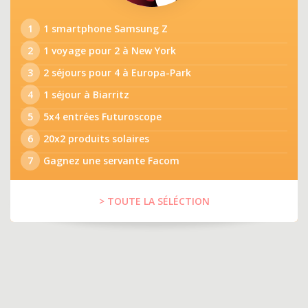
1
1 smartphone Samsung Z
2
1 voyage pour 2 à New York
3
2 séjours pour 4 à Europa-Park
4
1 séjour à Biarritz
5
5x4 entrées Futuroscope
6
20x2 produits solaires
7
Gagnez une servante Facom
> TOUTE LA SÉLÉCTION