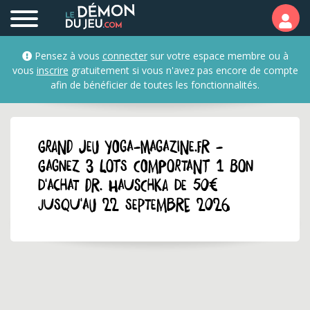
Pensez à vous
connecter
sur votre espace membre ou à
vous
inscrire
gratuitement si vous n'avez pas encore de compte
afin de bénéficier de toutes les fonctionnalités.
GRAND JEU yoga-magazine.fr -
Gagnez 3 lots comportant 1 bon
d'achat Dr. Hauschka de 50€
jusqu'au 22 septembre 2026