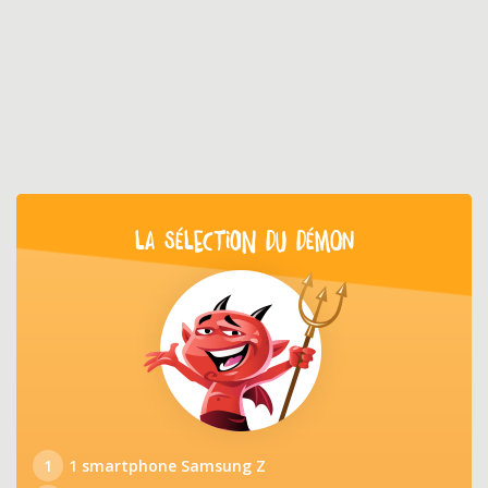
LA SÉLECTION DU DÉMON
1
1 smartphone Samsung Z