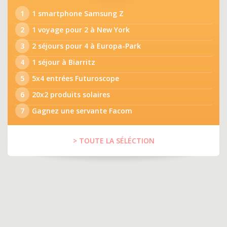
1
1 smartphone Samsung Z
2
1 voyage pour 2 à New York
3
2 séjours pour 4 à Europa-Park
4
1 séjour à Biarritz
5
5x4 entrées Futuroscope
6
20x2 produits solaires
7
Gagnez une servante Facom
> TOUTE LA SÉLÉCTION