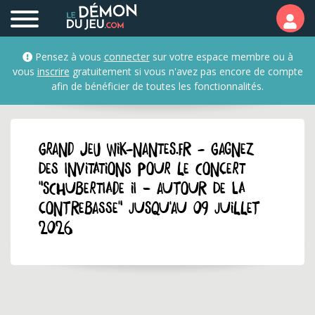
Pensez à vous
connecter
sur votre espace membre ou à
vous
inscrire
gratuitement si vous n'avez pas encore de compte
afin de bénéficier de toutes les fonctionnalités.
GRAND JEU wik-nantes.fr - Gagnez
des invitations pour le concert
"Schubertiade II – Autour de la
Contrebasse" jusqu'au 09 juillet
2026