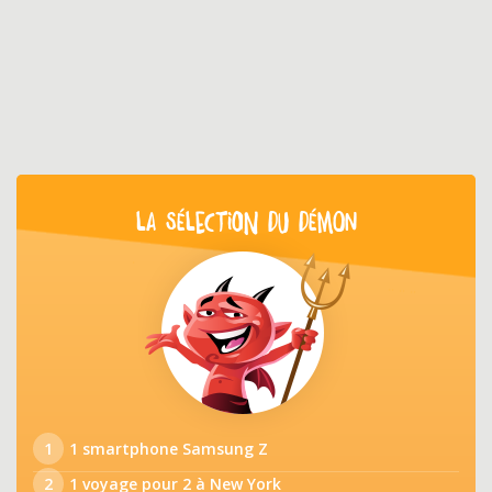
LA SÉLECTION DU DÉMON
1
1 smartphone Samsung Z
2
1 voyage pour 2 à New York