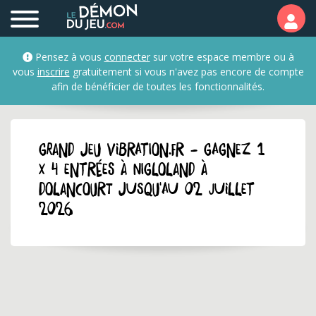
Pensez à vous
connecter
sur votre espace membre ou à
vous
inscrire
gratuitement si vous n'avez pas encore de compte
afin de bénéficier de toutes les fonctionnalités.
GRAND JEU vibration.fr - Gagnez 1
x 4 entrées à Nigloland à
Dolancourt jusqu'au 02 juillet
2026