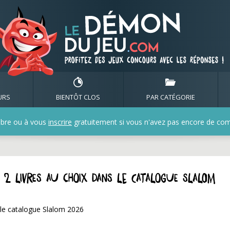
URS
BIENTÔT CLOS
PAR CATÉGORIE
bre ou à vous
inscrire
gratuitement si vous n'avez pas encore de compt
z 2 livres au choix dans le catalogue Slalom
s le catalogue Slalom 2026