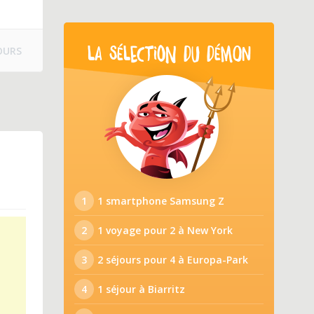
OURS
LA SÉLECTION DU DÉMON
1
1 smartphone Samsung Z
2
1 voyage pour 2 à New York
3
2 séjours pour 4 à Europa-Park
4
1 séjour à Biarritz