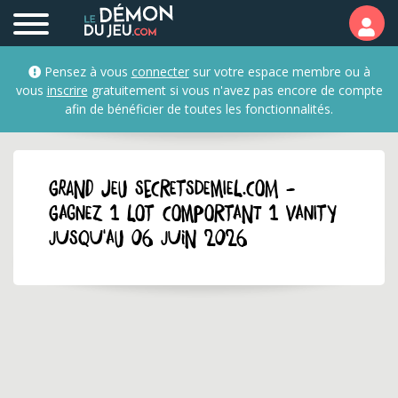
Pensez à vous
connecter
sur votre espace membre ou à
vous
inscrire
gratuitement si vous n'avez pas encore de compte
afin de bénéficier de toutes les fonctionnalités.
GRAND JEU secretsdemiel.com -
Gagnez 1 lot comportant 1 vanity
jusqu'au 06 juin 2026