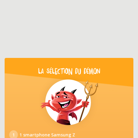
LA SÉLECTION DU DÉMON
1
1 smartphone Samsung Z