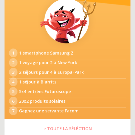
1
1 smartphone Samsung Z
2
1 voyage pour 2 à New York
3
2 séjours pour 4 à Europa-Park
4
1 séjour à Biarritz
5
5x4 entrées Futuroscope
6
20x2 produits solaires
7
Gagnez une servante Facom
> TOUTE LA SÉLÉCTION