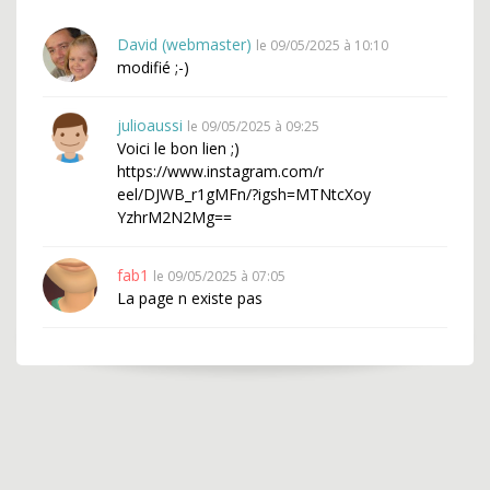
David (webmaster)
le 09/05/2025 à 10:10
modifié ;-)
julioaussi
le 09/05/2025 à 09:25
Voici le bon lien ;)
https://www.instagram.com/r
eel/DJWB_r1gMFn/?igsh=MTNtcXoy
YzhrM2N2Mg==
fab1
le 09/05/2025 à 07:05
La page n existe pas