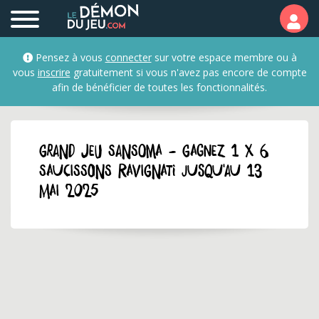
Pensez à vous
connecter
sur votre espace membre ou à
vous
inscrire
gratuitement si vous n'avez pas encore de compte
afin de bénéficier de toutes les fonctionnalités.
GRAND JEU sansoma - Gagnez 1 x 6
saucissons Ravignati jusqu'au 13
mai 2025