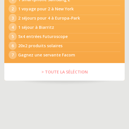
2
1 voyage pour 2 à New York
3
2 séjours pour 4 à Europa-Park
4
1 séjour à Biarritz
5
5x4 entrées Futuroscope
6
20x2 produits solaires
7
Gagnez une servante Facom
> TOUTE LA SÉLÉCTION