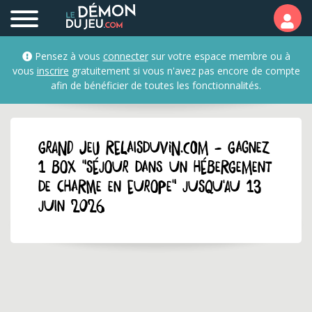
Pensez à vous
connecter
sur votre espace membre ou à
vous
inscrire
gratuitement si vous n'avez pas encore de compte
afin de bénéficier de toutes les fonctionnalités.
GRAND JEU relaisduvin.com - Gagnez
1 box "Séjour dans un hébergement
de charme en Europe" jusqu'au 13
juin 2026