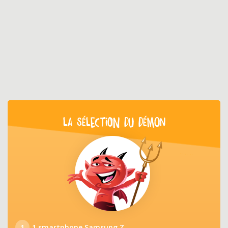
LA SÉLECTION DU DÉMON
1
1 smartphone Samsung Z