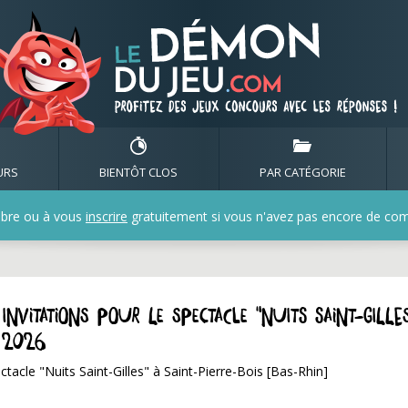
URS
BIENTÔT CLOS
PAR CATÉGORIE
bre ou à vous
inscrire
gratuitement si vous n'avez pas encore de compt
nvitations pour le spectacle "Nuits Saint-Gille
n 2026
ctacle "Nuits Saint-Gilles" à Saint-Pierre-Bois [Bas-Rhin]