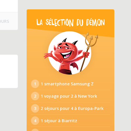
OURS
LA SÉLECTION DU DÉMON
1
1 smartphone Samsung Z
2
1 voyage pour 2 à New York
3
2 séjours pour 4 à Europa-Park
4
1 séjour à Biarritz