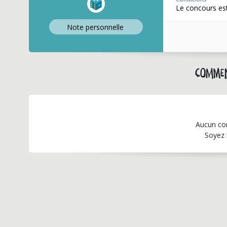
Le concours es
Note perso
nnelle
Commen
Aucun co
Soyez 