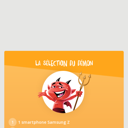
LA SÉLECTION DU DÉMON
1
1 smartphone Samsung Z