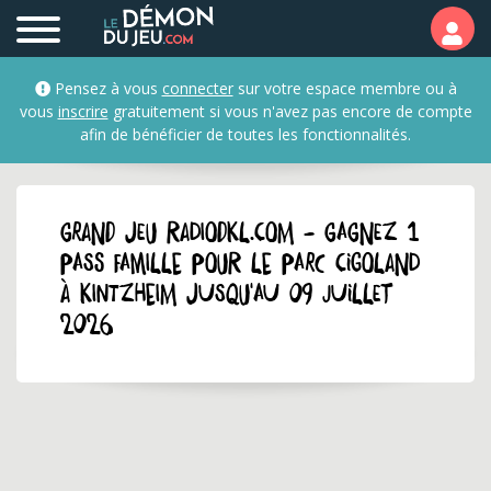
Pensez à vous
connecter
sur votre espace membre ou à
vous
inscrire
gratuitement si vous n'avez pas encore de compte
afin de bénéficier de toutes les fonctionnalités.
GRAND JEU radiodkl.com - Gagnez 1
pass famille pour le parc Cigoland
à Kintzheim jusqu'au 09 juillet
2026