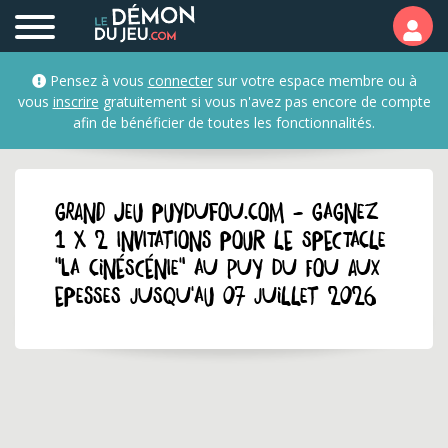
Pensez à vous
connecter
sur votre espace membre ou à
vous
inscrire
gratuitement si vous n'avez pas encore de compte
afin de bénéficier de toutes les fonctionnalités.
GRAND JEU puydufou.com - Gagnez
1 x 2 invitations pour le spectacle
"La Cinéscénie" au Puy du Fou aux
Epesses jusqu'au 07 juillet 2026