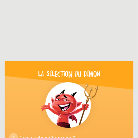
LA SÉLECTION DU DÉMON
1
1 smartphone Samsung Z