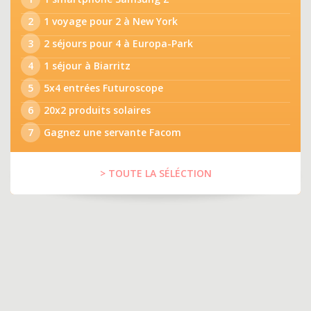
2
1 voyage pour 2 à New York
3
2 séjours pour 4 à Europa-Park
4
1 séjour à Biarritz
5
5x4 entrées Futuroscope
6
20x2 produits solaires
7
Gagnez une servante Facom
> TOUTE LA SÉLÉCTION