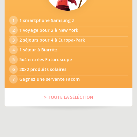
1
1 smartphone Samsung Z
2
1 voyage pour 2 à New York
3
2 séjours pour 4 à Europa-Park
4
1 séjour à Biarritz
5
5x4 entrées Futuroscope
6
20x2 produits solaires
7
Gagnez une servante Facom
> TOUTE LA SÉLÉCTION