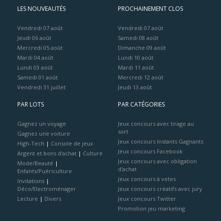
LES NOUVEAUTÉS
PROCHAINEMENT CLOS
Vendredi 07 août
Vendredi 07 août
Jeudi 06 août
Samedi 08 août
Mercredi 05 août
Dimanche 09 août
Mardi 04 août
Lundi 10 août
Lundi 03 août
Mardi 11 août
Samedi 01 août
Mercredi 12 août
Vendredi 31 juillet
Jeudi 13 août
PAR LOTS
PAR CATÉGORIES
Gagnez un voyage
Jeux concours avec tirage au
sort
Gagnez une voiture
Jeux concours Instants Gagnants
High-Tech
|
Console de jeux
Jeux concours Facebook
Argent et bons d’achat
|
Culture
Jeux concours avec obligation
Mode/Beauté
|
d'achat
Enfants/Puériculture
Jeux concours à votes
Invitations
|
Déco/Electroménager
Jeux concours créatifs avec jury
Lecture
|
Divers
Jeux concours Twitter
Promotion jeu marketing