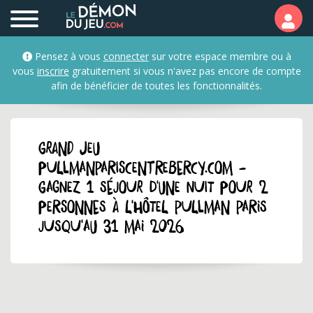
Pensez à vous
connecter
sur votre espace membre ou à
vous
inscrire
gratuitement si vous n'avez pas encore de compte
afin de bénéficier de toutes les fonctionnalités.
GRAND JEU
pullmanpariscentrebercy.com -
Gagnez 1 séjour d'une nuit pour 2
personnes à l'hôtel Pullman Paris
jusqu'au 31 mai 2026