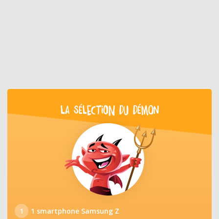
LA SÉLECTION DU DÉMON
1
1 smartphone Samsung Z