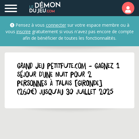
Pensez à vous
connecter
sur votre espace membre ou à
vous
inscrire
gratuitement si vous n'avez pas encore de compte
afin de bénéficier de toutes les fonctionnalités.
GRAND JEU petitfute.com - Gagnez 1
séjour d'une nuit pour 2
personnes à Talais [Gironde]
(260€) jusqu'au 30 juillet 2025