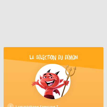
LA SÉLECTION DU DÉMON
1
1 smartphone Samsung Z