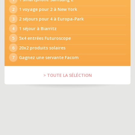
2
1 voyage pour 2 à New York
3
2 séjours pour 4 à Europa-Park
4
1 séjour à Biarritz
5
5x4 entrées Futuroscope
6
20x2 produits solaires
7
Gagnez une servante Facom
> TOUTE LA SÉLÉCTION