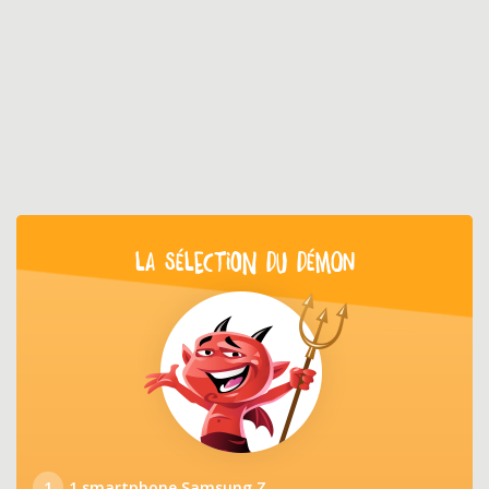
LA SÉLECTION DU DÉMON
1
1 smartphone Samsung Z