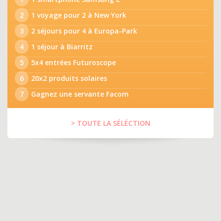
2
1 voyage pour 2 à New York
3
2 séjours pour 4 à Europa-Park
4
1 séjour à Biarritz
5
5x4 entrées Futuroscope
6
20x2 produits solaires
7
Gagnez une servante Facom
> TOUTE LA SÉLÉCTION