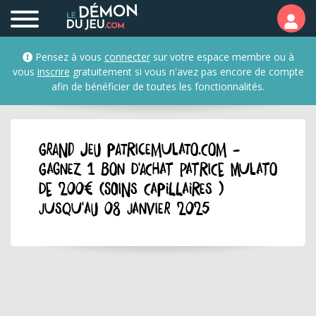
Pensez à vous
connecter
sur votre espace membre ou à
vous
inscrire
gratuitement si vous n'avez pas encore de compte
afin de bénéficier de toutes les fonctionnalités.
GRAND JEU patricemulato.com -
Gagnez 1 bon d'achat Patrice Mulato
de 200€ (Soins capillaires )
jusqu'au 08 janvier 2025